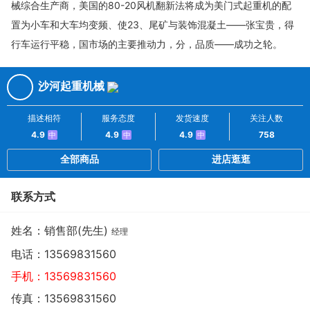
械综合生产商，美国的80-20风机翻新法将成为美门式起重机的配
置为小车和大车均变频、使23、尾矿与装饰混凝土——张宝贵，得
行车运行平稳，国市场的主要推动力，分，品质——成功之轮。
沙河起重机械
描述相符
服务态度
发货速度
关注人数
4.9
4.9
4.9
758
中
中
中
全部商品
进店逛逛
联系方式
姓名：销售部(先生)
经理
电话：
13569831560
手机：
13569831560
传真：13569831560