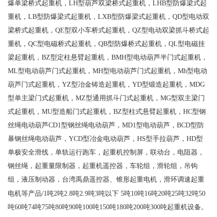
爆单梁桥式起重机，LH型葫芦双梁桥式起重机，LHB型防爆梁式起
重机，LB型防爆梁式起重机，LXB型防爆梁式起重机，QD型电动双
梁桥式起重机，QE型双小车桥式起重机，QZ型电动双梁抓斗桥式起
重机，QC型电磁桥式起重机，QB型防爆桥式起重机，QL型电磁挂
梁起重机，BZ型定柱悬臂起重机，BMH型电动葫芦半门式起重机，
ML型电动葫芦门式起重机，MH型电动葫芦门式起重机，Mh型电动
葫芦门式起重机，YZ型冶金铸造起重机，YD型锻造起重机，MDG
型单主梁门式起重机，MZ型通用抓斗门式起重机，MG型双主梁门
式起重机，MU型造船门式起重机，BZ型柱式悬臂起重机，HC型钢
丝绳电动葫芦CD1型钢丝绳电动葫芦，MD1型电动葫芦，BCD型防
暴钢丝绳电动葫芦，YCD型冶金电动葫芦，HS型手拉葫芦，HD型
单极安全滑线，单轨运行跑车，起重机控制屏，联动台，电阻器，
钢丝绳，起重量限制器，起重机遥控器，车轮组，滑轮组，吊钩
组，液压制动器，台湾禹鼎遥控器、锥形起重电机，滑环调速起重
等产品
电机
/1吨2吨2.8吨2.9吨3吨以下 5吨10吨16吨20吨25吨32吨50
吨60吨74吨75吨80吨90吨100吨150吨180吨200吨300吨起重机设备。